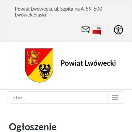
Przejdź
Powiat Lwówecki, ul. Szpitalna 4, 59-600
do
Lwówek Śląski
zawartości
Powiat Lwówecki
Idź do...
Ogłoszenie