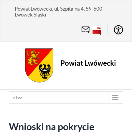
Przejdź
Powiat Lwówecki, ul. Szpitalna 4, 59-600
do
Lwówek Śląski
zawartości
Powiat Lwówecki
Idź do...
Wnioski na pokrycie