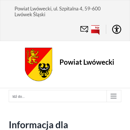
Przejdź
Powiat Lwówecki, ul. Szpitalna 4, 59-600
do
Lwówek Śląski
zawartości
Powiat Lwówecki
Idź do...
Informacja dla