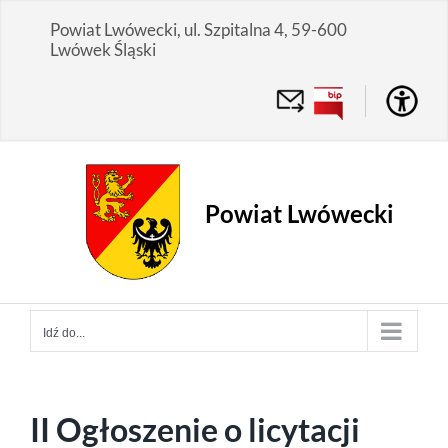
Przejdź
Powiat Lwówecki, ul. Szpitalna 4, 59-600
do
Lwówek Śląski
zawartości
Powiat Lwówecki
Idź do...
II Ogłoszenie o licytacji