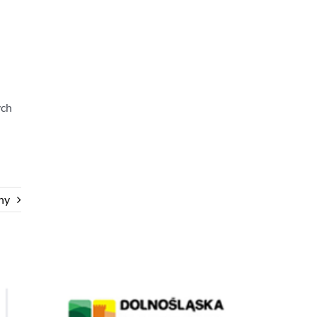
ych
ny